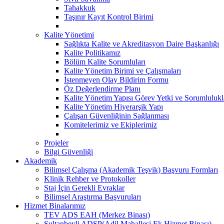
Tahakkuk
Taşınır Kayıt Kontrol Birimi
Kalite Yönetimi
Sağlıkta Kalite ve Akreditasyon Daire Başkanlığı
Kalite Politikamız
Bölüm Kalite Sorumluları
Kalite Yönetim Birimi ve Çalışmaları
İstenmeyen Olay Bildirim Formu
Öz Değerlendirme Planı
Kalite Yönetim Yapısı Görev Yetki ve Sorumlulukl
Kalite Yönetim Hiyerarşik Yapı
Çalışan Güvenliğinin Sağlanması
Komitelerimiz ve Ekiplerimiz
Projeler
Bilgi Güvenliği
Akademik
Bilimsel Çalışma (Akademik Teşvik) Başvuru Formları
Klinik Rehber ve Protokoller
Staj İçin Gerekli Evraklar
Bilimsel Araştırma Başvuruları
Hizmet Binalarımız
TEV ADS EAH (Merkez Binası)
Sultanbeyli ADSP(Adil Mahallesi Ek Hizmet Binası)