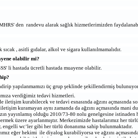
RS' den randevu alarak sağlık hizmetlerimizden faydalanabi
sıcak , asitli gıdalar, alkol ve sigara kullanılmamalıdır.
yene olabilir mi?
' li hastada ücretli hastada muayene olabilir.
ahip?
lendirip yapılanmamızı üç grup şeklinde şekillendirmiş bulunuyo
mıza verdiğimiz tedavi hizmetleri.
 iletişim kurabilecek ve tedavi esnasında ağzını açmasında sor
iletişim kuramayan aynı zamanda da ağzını açmasında mani dur
zın yayınlamış olduğu 2010/73-80 nolu genelgesine istinaden h
ermek üzere ayarlanmıştır. Merkezimizde hastalarımız her türlü 
r, engelli wc’ler gibi her türlü donanıma sahip bulunmaktadır.
ız eğer hekimi ile diyalog kurabiliyorsa ve ağzını açmasında b