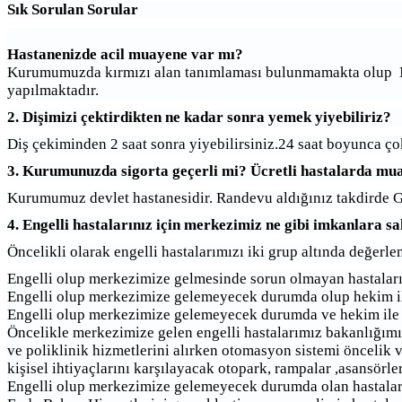
Sık Sorulan Sorular
Hastanenizde acil muayene var mı?
Kurumumuzda kırmızı alan tanımlaması bulunmamakta olup MH
yapılmaktadır.
2. Dişimizi çektirdikten ne kadar sonra yemek yiyebiliriz?
Diş çekiminden 2 saat sonra yiyebilirsiniz.24 saat boyunca çok 
3. Kurumunuzda sigorta geçerli mi? Ücretli hastalarda mua
Kurumumuz devlet hastanesidir. Randevu aldığınız takdirde GSS
4. Engelli hastalarınız için merkezimiz ne gibi imkanlara s
Öncelikli olarak engelli hastalarımızı iki grup altında değer
Engelli olup merkezimize gelmesinde sorun olmayan hastaları
Engelli olup merkezimize gelemeyecek durumda olup hekim ile
Engelli olup merkezimize gelemeyecek durumda ve hekim ile 
Öncelikle merkezimize gelen engelli hastalarımız bakanlığımı
ve poliklinik hizmetlerini alırken otomasyon sistemi öncelik v
kişisel ihtiyaçlarını karşılayacak otopark, rampalar ,asansörle
Engelli olup merkezimize gelemeyecek durumda olan hastalarım