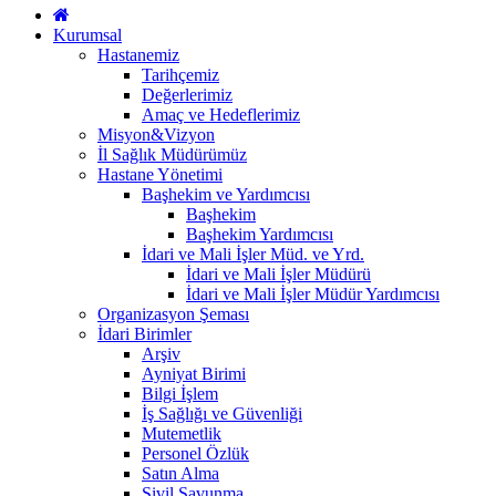
Kurumsal
Hastanemiz
Tarihçemiz
Değerlerimiz
Amaç ve Hedeflerimiz
Misyon&Vizyon
İl Sağlık Müdürümüz
Hastane Yönetimi
Başhekim ve Yardımcısı
Başhekim
Başhekim Yardımcısı
İdari ve Mali İşler Müd. ve Yrd.
İdari ve Mali İşler Müdürü
İdari ve Mali İşler Müdür Yardımcısı
Organizasyon Şeması
İdari Birimler
Arşiv
Ayniyat Birimi
Bilgi İşlem
İş Sağlığı ve Güvenliği
Mutemetlik
Personel Özlük
Satın Alma
Sivil Savunma