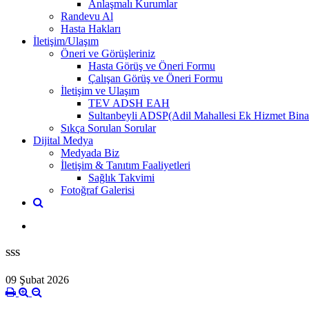
Anlaşmalı Kurumlar
Randevu Al
Hasta Hakları
İletişim/Ulaşım
Öneri ve Görüşleriniz
Hasta Görüş ve Öneri Formu
Çalışan Görüş ve Öneri Formu
İletişim ve Ulaşım
TEV ADSH EAH
Sultanbeyli ADSP(Adil Mahallesi Ek Hizmet Bina
Sıkça Sorulan Sorular
Dijital Medya
Medyada Biz
İletişim & Tanıtım Faaliyetleri
Sağlık Takvimi
Fotoğraf Galerisi
SSS
09 Şubat 2026