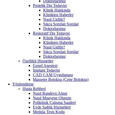
Doktorlarımız
Protetik Diş Tedavisi
Klinik Hakkında
Klinikten Haberler
Nasıl Gidilir?
Sıkça Sorulan Sorular
Doktorlarımız
Restoratif Diş Tedavisi
Klinik Hakkında
Klinikten Haberler
Nasıl Gidilir?
Sıkça Sorulan Sorular
Doktorlarımız
Özellikli Hizmetler
Genel Anestezi
İmplant Tedavisi
CAD CAM Uygulaması
Masseter Botoksu (Çene Botoksu)
Yönlendirme
Hasta Rehberi
Nasıl Randevu Alınır
Nasıl Muayene Olurum
Poliklinik Çalışma Saatleri
Evde Sağlık Hizmetleri
Medula Tesis Kodu