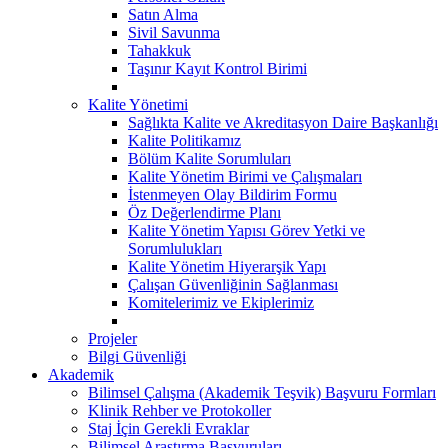
Satın Alma
Sivil Savunma
Tahakkuk
Taşınır Kayıt Kontrol Birimi
Kalite Yönetimi
Sağlıkta Kalite ve Akreditasyon Daire Başkanlığı
Kalite Politikamız
Bölüm Kalite Sorumluları
Kalite Yönetim Birimi ve Çalışmaları
İstenmeyen Olay Bildirim Formu
Öz Değerlendirme Planı
Kalite Yönetim Yapısı Görev Yetki ve
Sorumlulukları
Kalite Yönetim Hiyerarşik Yapı
Çalışan Güvenliğinin Sağlanması
Komitelerimiz ve Ekiplerimiz
Projeler
Bilgi Güvenliği
Akademik
Bilimsel Çalışma (Akademik Teşvik) Başvuru Formları
Klinik Rehber ve Protokoller
Staj İçin Gerekli Evraklar
Bilimsel Araştırma Başvuruları