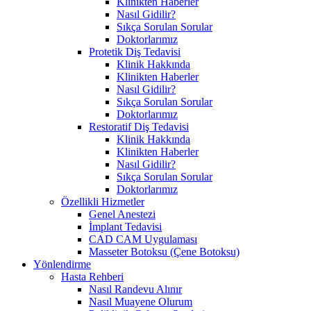
Klinikten Haberler
Nasıl Gidilir?
Sıkça Sorulan Sorular
Doktorlarımız
Protetik Diş Tedavisi
Klinik Hakkında
Klinikten Haberler
Nasıl Gidilir?
Sıkça Sorulan Sorular
Doktorlarımız
Restoratif Diş Tedavisi
Klinik Hakkında
Klinikten Haberler
Nasıl Gidilir?
Sıkça Sorulan Sorular
Doktorlarımız
Özellikli Hizmetler
Genel Anestezi
İmplant Tedavisi
CAD CAM Uygulaması
Masseter Botoksu (Çene Botoksu)
Yönlendirme
Hasta Rehberi
Nasıl Randevu Alınır
Nasıl Muayene Olurum