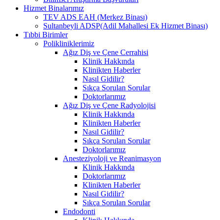
Hizmet Binalarımız
TEV ADS EAH (Merkez Binası)
Sultanbeyli ADSP(Adil Mahallesi Ek Hizmet Binası)
Tıbbi Birimler
Polikliniklerimiz
Ağız Diş ve Çene Cerrahisi
Klinik Hakkında
Klinikten Haberler
Nasıl Gidilir?
Sıkça Sorulan Sorular
Doktorlarımız
Ağız Diş ve Çene Radyolojisi
Klinik Hakkında
Klinikten Haberler
Nasıl Gidilir?
Sıkça Sorulan Sorular
Doktorlarımız
Anesteziyoloji ve Reanimasyon
Klinik Hakkında
Doktorlarımız
Klinikten Haberler
Nasıl Gidilir?
Sıkça Sorulan Sorular
Endodonti