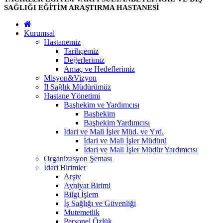
SAĞLIĞI EĞİTİM ARAŞTIRMA HASTANESİ
Kurumsal
Hastanemiz
Tarihçemiz
Değerlerimiz
Amaç ve Hedeflerimiz
Misyon&Vizyon
İl Sağlık Müdürümüz
Hastane Yönetimi
Başhekim ve Yardımcısı
Başhekim
Başhekim Yardımcısı
İdari ve Mali İşler Müd. ve Yrd.
İdari ve Mali İşler Müdürü
İdari ve Mali İşler Müdür Yardımcısı
Organizasyon Şeması
İdari Birimler
Arşiv
Ayniyat Birimi
Bilgi İşlem
İş Sağlığı ve Güvenliği
Mutemetlik
Personel Özlük