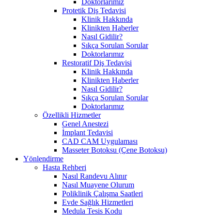
Doktorlarımız
Protetik Diş Tedavisi
Klinik Hakkında
Klinikten Haberler
Nasıl Gidilir?
Sıkça Sorulan Sorular
Doktorlarımız
Restoratif Diş Tedavisi
Klinik Hakkında
Klinikten Haberler
Nasıl Gidilir?
Sıkça Sorulan Sorular
Doktorlarımız
Özellikli Hizmetler
Genel Anestezi
İmplant Tedavisi
CAD CAM Uygulaması
Masseter Botoksu (Çene Botoksu)
Yönlendirme
Hasta Rehberi
Nasıl Randevu Alınır
Nasıl Muayene Olurum
Poliklinik Çalışma Saatleri
Evde Sağlık Hizmetleri
Medula Tesis Kodu