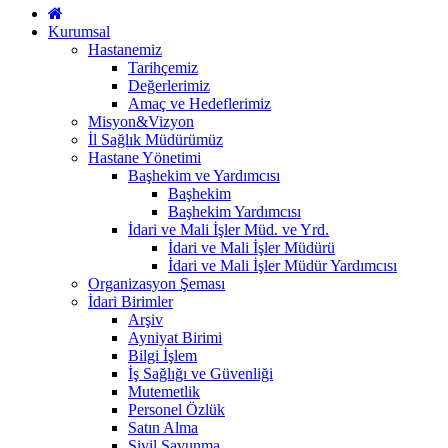
Kurumsal
Hastanemiz
Tarihçemiz
Değerlerimiz
Amaç ve Hedeflerimiz
Misyon&Vizyon
İl Sağlık Müdürümüz
Hastane Yönetimi
Başhekim ve Yardımcısı
Başhekim
Başhekim Yardımcısı
İdari ve Mali İşler Müd. ve Yrd.
İdari ve Mali İşler Müdürü
İdari ve Mali İşler Müdür Yardımcısı
Organizasyon Şeması
İdari Birimler
Arşiv
Ayniyat Birimi
Bilgi İşlem
İş Sağlığı ve Güvenliği
Mutemetlik
Personel Özlük
Satın Alma
Sivil Savunma