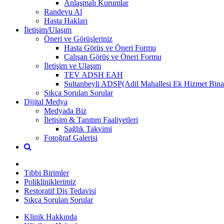
Anlaşmalı Kurumlar
Randevu Al
Hasta Hakları
İletişim/Ulaşım
Öneri ve Görüşleriniz
Hasta Görüş ve Öneri Formu
Çalışan Görüş ve Öneri Formu
İletişim ve Ulaşım
TEV ADSH EAH
Sultanbeyli ADSP(Adil Mahallesi Ek Hizmet Bina
Sıkça Sorulan Sorular
Dijital Medya
Medyada Biz
İletişim & Tanıtım Faaliyetleri
Sağlık Takvimi
Fotoğraf Galerisi
Tıbbi Birimler
Polikliniklerimiz
Restoratif Diş Tedavisi
Sıkça Sorulan Sorular
Klinik Hakkında