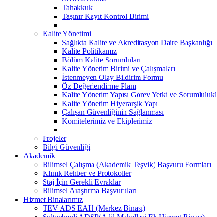
Tahakkuk
Taşınır Kayıt Kontrol Birimi
Kalite Yönetimi
Sağlıkta Kalite ve Akreditasyon Daire Başkanlığı
Kalite Politikamız
Bölüm Kalite Sorumluları
Kalite Yönetim Birimi ve Çalışmaları
İstenmeyen Olay Bildirim Formu
Öz Değerlendirme Planı
Kalite Yönetim Yapısı Görev Yetki ve Sorumlulukl
Kalite Yönetim Hiyerarşik Yapı
Çalışan Güvenliğinin Sağlanması
Komitelerimiz ve Ekiplerimiz
Projeler
Bilgi Güvenliği
Akademik
Bilimsel Çalışma (Akademik Teşvik) Başvuru Formları
Klinik Rehber ve Protokoller
Staj İçin Gerekli Evraklar
Bilimsel Araştırma Başvuruları
Hizmet Binalarımız
TEV ADS EAH (Merkez Binası)
Sultanbeyli ADSP(Adil Mahallesi Ek Hizmet Binası)