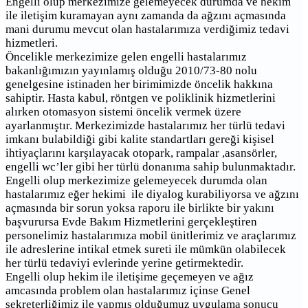
Engelli olup merkezimize gelemeyecek durumda ve hekim
ile iletişim kuramayan aynı zamanda da ağzını açmasında
mani durumu mevcut olan hastalarımıza verdiğimiz tedavi
hizmetleri.
Öncelikle merkezimize gelen engelli hastalarımız
bakanlığımızın yayınlamış olduğu 2010/73-80 nolu
genelgesine istinaden her birimimizde öncelik hakkına
sahiptir. Hasta kabul, röntgen ve poliklinik hizmetlerini
alırken otomasyon sistemi öncelik vermek üzere
ayarlanmıştır. Merkezimizde hastalarımız her türlü tedavi
imkanı bulabildiği gibi kalite standartları gereği kişisel
ihtiyaçlarını karşılayacak otopark, rampalar ,asansörler,
engelli wc’ler gibi her türlü donanıma sahip bulunmaktadır.
Engelli olup merkezimize gelemeyecek durumda olan
hastalarımız eğer hekimi ile diyalog kurabiliyorsa ve ağzını
açmasında bir sorun yoksa raporu ile birlikte bir yakını
başvurursa Evde Bakım Hizmetlerini gerçekleştiren
personelimiz hastalarımıza mobil ünitlerimiz ve araçlarımız
ile adreslerine intikal etmek sureti ile mümkün olabilecek
her türlü tedaviyi evlerinde yerine getirmektedir.
Engelli olup hekim ile iletişime geçemeyen ve ağız
amcasında problem olan hastalarımız içinse Genel
sekreterliğimiz ile yapmış olduğumuz uygulama sonucu