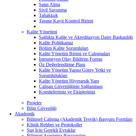
Satın Alma
Sivil Savunma
Tahakkuk
Taşınır Kayıt Kontrol Birimi
Kalite Yönetimi
Sağlıkta Kalite ve Akreditasyon Daire Başkanlığı
Kalite Politikamız
Bölüm Kalite Sorumluları
Kalite Yönetim Birimi ve Çalışmaları
İstenmeyen Olay Bildirim Formu
Öz Değerlendirme Planı
Kalite Yönetim Yapısı Görev Yetki ve
Sorumlulukları
Kalite Yönetim Hiyerarşik Yapı
Çalışan Güvenliğinin Sağlanması
Komitelerimiz ve Ekiplerimiz
Projeler
Bilgi Güvenliği
Akademik
Bilimsel Çalışma (Akademik Teşvik) Başvuru Formları
Klinik Rehber ve Protokoller
Staj İçin Gerekli Evraklar
Bilimsel Araştırma Başvuruları