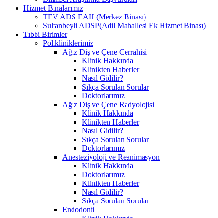
Hizmet Binalarımız
TEV ADS EAH (Merkez Binası)
Sultanbeyli ADSP(Adil Mahallesi Ek Hizmet Binası)
Tıbbi Birimler
Polikliniklerimiz
Ağız Diş ve Çene Cerrahisi
Klinik Hakkında
Klinikten Haberler
Nasıl Gidilir?
Sıkça Sorulan Sorular
Doktorlarımız
Ağız Diş ve Çene Radyolojisi
Klinik Hakkında
Klinikten Haberler
Nasıl Gidilir?
Sıkça Sorulan Sorular
Doktorlarımız
Anesteziyoloji ve Reanimasyon
Klinik Hakkında
Doktorlarımız
Klinikten Haberler
Nasıl Gidilir?
Sıkça Sorulan Sorular
Endodonti