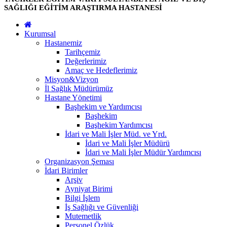
SAĞLIĞI EĞİTİM ARAŞTIRMA HASTANESİ
Kurumsal
Hastanemiz
Tarihçemiz
Değerlerimiz
Amaç ve Hedeflerimiz
Misyon&Vizyon
İl Sağlık Müdürümüz
Hastane Yönetimi
Başhekim ve Yardımcısı
Başhekim
Başhekim Yardımcısı
İdari ve Mali İşler Müd. ve Yrd.
İdari ve Mali İşler Müdürü
İdari ve Mali İşler Müdür Yardımcısı
Organizasyon Şeması
İdari Birimler
Arşiv
Ayniyat Birimi
Bilgi İşlem
İş Sağlığı ve Güvenliği
Mutemetlik
Personel Özlük