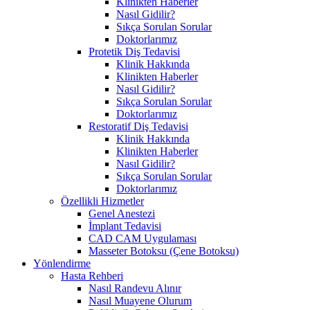
Klinikten Haberler
Nasıl Gidilir?
Sıkça Sorulan Sorular
Doktorlarımız
Protetik Diş Tedavisi
Klinik Hakkında
Klinikten Haberler
Nasıl Gidilir?
Sıkça Sorulan Sorular
Doktorlarımız
Restoratif Diş Tedavisi
Klinik Hakkında
Klinikten Haberler
Nasıl Gidilir?
Sıkça Sorulan Sorular
Doktorlarımız
Özellikli Hizmetler
Genel Anestezi
İmplant Tedavisi
CAD CAM Uygulaması
Masseter Botoksu (Çene Botoksu)
Yönlendirme
Hasta Rehberi
Nasıl Randevu Alınır
Nasıl Muayene Olurum