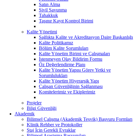
Satın Alma
Sivil Savunma
Tahakkuk
Taşınır Kayıt Kontrol Birimi
Kalite Yönetimi
Sağlıkta Kalite ve Akreditasyon Daire Başkanlığı
Kalite Politikamız
Bölüm Kalite Sorumluları
Kalite Yönetim Birimi ve Çalışmaları
İstenmeyen Olay Bildirim Formu
Öz Değerlendirme Planı
Kalite Yönetim Yapısı Görev Yetki ve
Sorumlulukları
Kalite Yönetim Hiyerarşik Yapı
Çalışan Güvenliğinin Sağlanması
Komitelerimiz ve Ekiplerimiz
Projeler
Bilgi Güvenliği
Akademik
Bilimsel Çalışma (Akademik Teşvik) Başvuru Formları
Klinik Rehber ve Protokoller
Staj İçin Gerekli Evraklar
Bilimsel Araştırma Başvuruları