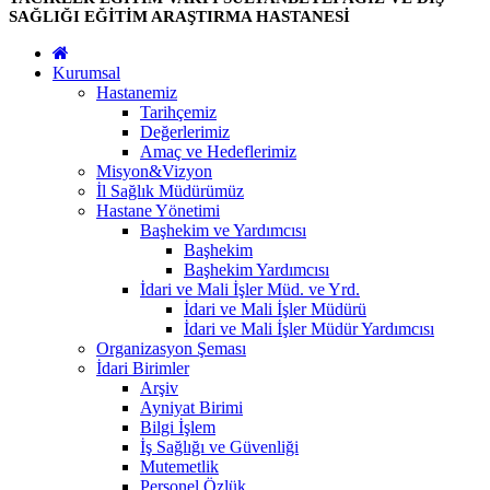
SAĞLIĞI EĞİTİM ARAŞTIRMA HASTANESİ
Kurumsal
Hastanemiz
Tarihçemiz
Değerlerimiz
Amaç ve Hedeflerimiz
Misyon&Vizyon
İl Sağlık Müdürümüz
Hastane Yönetimi
Başhekim ve Yardımcısı
Başhekim
Başhekim Yardımcısı
İdari ve Mali İşler Müd. ve Yrd.
İdari ve Mali İşler Müdürü
İdari ve Mali İşler Müdür Yardımcısı
Organizasyon Şeması
İdari Birimler
Arşiv
Ayniyat Birimi
Bilgi İşlem
İş Sağlığı ve Güvenliği
Mutemetlik
Personel Özlük