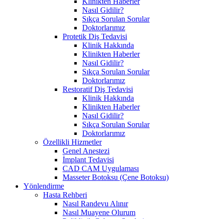
Klinikten Haberler
Nasıl Gidilir?
Sıkça Sorulan Sorular
Doktorlarımız
Protetik Diş Tedavisi
Klinik Hakkında
Klinikten Haberler
Nasıl Gidilir?
Sıkça Sorulan Sorular
Doktorlarımız
Restoratif Diş Tedavisi
Klinik Hakkında
Klinikten Haberler
Nasıl Gidilir?
Sıkça Sorulan Sorular
Doktorlarımız
Özellikli Hizmetler
Genel Anestezi
İmplant Tedavisi
CAD CAM Uygulaması
Masseter Botoksu (Çene Botoksu)
Yönlendirme
Hasta Rehberi
Nasıl Randevu Alınır
Nasıl Muayene Olurum