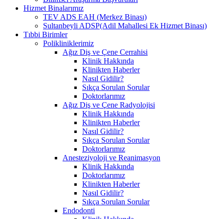
Hizmet Binalarımız
TEV ADS EAH (Merkez Binası)
Sultanbeyli ADSP(Adil Mahallesi Ek Hizmet Binası)
Tıbbi Birimler
Polikliniklerimiz
Ağız Diş ve Çene Cerrahisi
Klinik Hakkında
Klinikten Haberler
Nasıl Gidilir?
Sıkça Sorulan Sorular
Doktorlarımız
Ağız Diş ve Çene Radyolojisi
Klinik Hakkında
Klinikten Haberler
Nasıl Gidilir?
Sıkça Sorulan Sorular
Doktorlarımız
Anesteziyoloji ve Reanimasyon
Klinik Hakkında
Doktorlarımız
Klinikten Haberler
Nasıl Gidilir?
Sıkça Sorulan Sorular
Endodonti