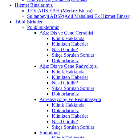
Hizmet Binalarımız
TEV ADS EAH (Merkez Binası)
Sultanbeyli ADSP(Adil Mahallesi Ek Hizmet Binası)
Tıbbi Birimler
Polikliniklerimiz
Ağız Diş ve Çene Cerrahisi
Klinik Hakkında
Klinikten Haberler
Nasıl Gidilir?
Sıkça Sorulan Sorular
Doktorlarımız
Ağız Diş ve Çene Radyolojisi
Klinik Hakkında
Klinikten Haberler
Nasıl Gidilir?
Sıkça Sorulan Sorular
Doktorlarımız
Anesteziyoloji ve Reanimasyon
Klinik Hakkında
Doktorlarımız
Klinikten Haberler
Nasıl Gidilir?
Sıkça Sorulan Sorular
Endodonti