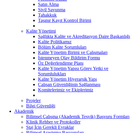
Satın Alma
Sivil Savunma
Tahakkuk
Taşınır Kayıt Kontrol Birimi
Kalite Yönetimi
Sağlıkta Kalite ve Akreditasyon Daire Başkanlığı
Kalite Politikamız
Bölüm Kalite Sorumluları
Kalite Yönetim Birimi ve Çalışmaları
İstenmeyen Olay Bildirim Formu
Öz Değerlendirme Planı
Kalite Yönetim Yapısı Görev Yetki ve
Sorumlulukları
Kalite Yönetim Hiyerarşik Yapı
Çalışan Güvenliğinin Sağlanması
Komitelerimiz ve Ekiplerimiz
Projeler
Bilgi Güvenliği
Akademik
Bilimsel Çalışma (Akademik Teşvik) Başvuru Formları
Klinik Rehber ve Protokoller
Staj İçin Gerekli Evraklar
Bilimsel Araştırma Başvuruları