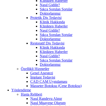
Klinikten Haberler
Nasıl Gidilir?
Sıkça Sorulan Sorular
Doktorlarımız
Protetik Diş Tedavisi
Klinik Hakkında
Klinikten Haberler
Nasıl Gidilir?
Sıkça Sorulan Sorular
Doktorlarımız
Restoratif Diş Tedavisi
Klinik Hakkında
Klinikten Haberler
Nasıl Gidilir?
Sıkça Sorulan Sorular
Doktorlarımız
Özellikli Hizmetler
Genel Anestezi
İmplant Tedavisi
CAD CAM Uygulaması
Masseter Botoksu (Çene Botoksu)
Yönlendirme
Hasta Rehberi
Nasıl Randevu Alınır
Nasıl Muayene Olurum